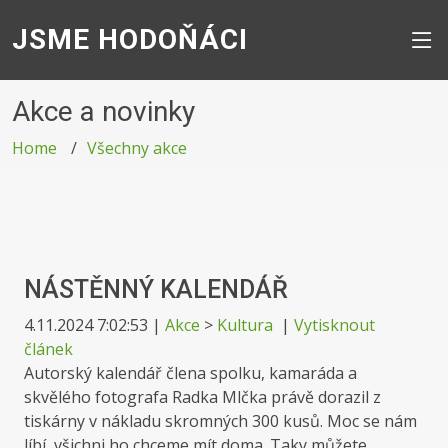
JSME HODOŇÁCI
Akce a novinky
Home
Všechny akce
NÁSTĚNNÝ KALENDÁŘ
4.11.2024 7:02:53
|
Akce
>
Kultura
|
Vytisknout
článek
Autorský kalendář člena spolku, kamaráda a
skvělého fotografa Radka Mlčka právě dorazil z
tiskárny v nákladu skromných 300 kusů. Moc se nám
líbí, všichni ho chceme mít doma. Taky můžete ...