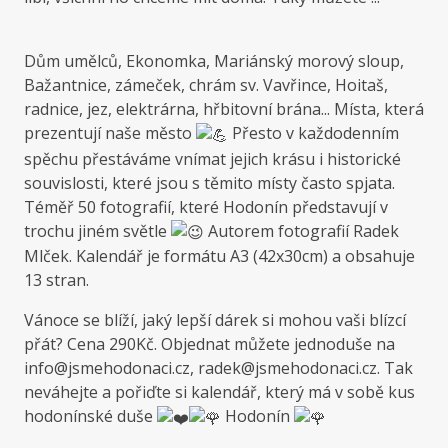
Dům umělců, Ekonomka, Mariánský morový sloup,
Bažantnice, zámeček, chrám sv. Vavřince, Hoitaš,
radnice, jez, elektrárna, hřbitovní brána... Místa, která
prezentují naše město
Přesto v každodenním
spěchu přestáváme vnímat jejich krásu i historické
souvislosti, které jsou s těmito místy často spjata.
Téměř 50 fotografií, které Hodonín představují v
trochu jiném světle
Autorem fotografií Radek
Mlček. Kalendář je formátu A3 (42x30cm) a obsahuje
13 stran.
Vánoce se blíží, jaký lepší dárek si mohou vaši blízcí
přát? Cena 290Kč. Objednat můžete jednoduše na
info@jsmehodonaci.cz, radek@jsmehodonaci.cz. Tak
neváhejte a pořiďte si kalendář, který má v sobě kus
hodonínské duše
Hodonín